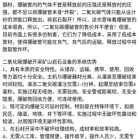
钢材，爆破管内的气体不管是释放前的压强还是释放时的压
强，都不足以将爆破管本身“炸裂”，二氧化碳气体只能从设计
好的泄能口释放出，将岩石裂开！所以，这也意味着爆破管的
成本很高，所以，“二氧化碳爆破管的售价并不便宜！但是，
目前市面上有很多仿制者，它们为了降低成本，采用了低成本
管材，使得爆破管可能在充气、充气后的运输、释放过程中将
致裂管炸坏。
二氧化碳爆破开采矿山岩石设备的系统优势
1、具有本质的安全特性。从储存、运输、携带、使用、回收
等方面均十分安全。主机与爆破器材分离，从灌装至爆破结束
时间较短。液态二氧化碳灌注仅需1-3分钟，起爆至结束仅需4
毫秒。实施过程无哑炮，无需验炮。安全警戒距离短，无安全
隐患。爆破筒回收方便，可连续使用。
2、既可定向爆破又可延时控制，特别是在特殊环境下，如居
民区、隧道、地铁、井下等环境，实施过程中无破坏性震动和
短波，对周围环境无破坏性影响。
3、在石材开采中不破坏纹理结构，成材率和效率较高。
4、无需火工库，管理简便，操作易学，操作人员少，无需专