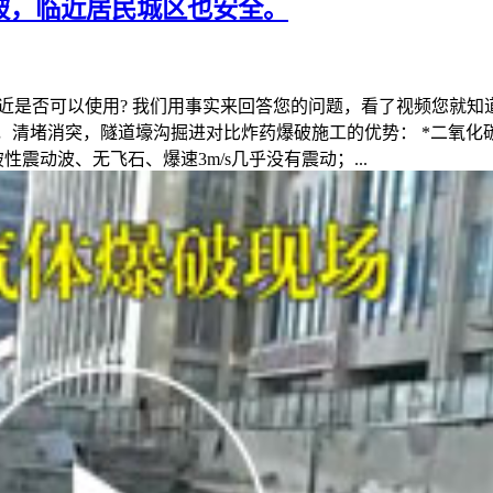
破，临近居民城区也安全。
区很近是否可以使用? 我们用事实来回答您的问题，看了视频您就
破，清堵消突，隧道壕沟掘进对比炸药爆破施工的优势： *二氧化
震动波、无飞石、爆速3m/s几乎没有震动；...