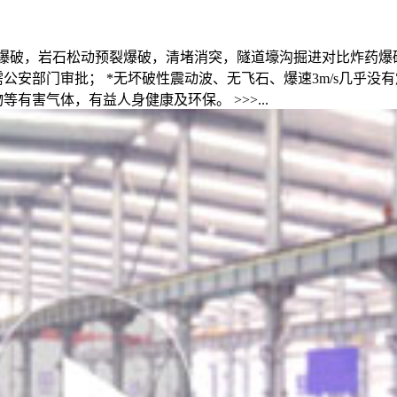
市政爆破，岩石松动预裂爆破，清堵消突，隧道壕沟掘进对比炸药爆
公安部门审批； *无坏破性震动波、无飞石、爆速3m/s几乎没
有害气体，有益人身健康及环保。 >>>...