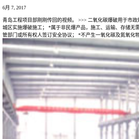
6月 7, 2017
青岛工程项目部刚刚传回的视频。 >>> 二氧化碳爆破用于
城区实施爆破施工； *属于非民爆产品，施工、运输、存储无需
管部门或所有权人签订安全协议； *不产生一氧化碳及氮氧化物等