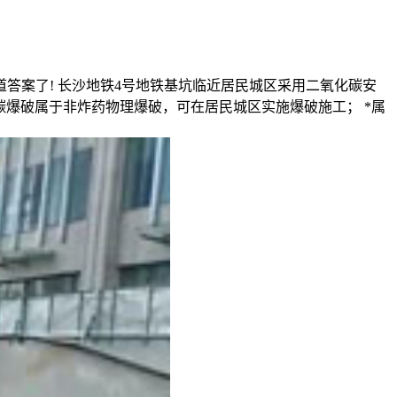
知道答案了! 长沙地铁4号地铁基坑临近居民城区采用二氧化碳安
碳爆破属于非炸药物理爆破，可在居民城区实施爆破施工； *属