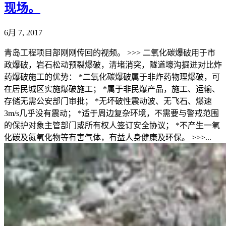
现场。
6月 7, 2017
青岛工程项目部刚刚传回的视频。 >>> 二氧化碳爆破用于市
政爆破，岩石松动预裂爆破，清堵消突，隧道壕沟掘进对比炸
药爆破施工的优势： *二氧化碳爆破属于非炸药物理爆破，可
在居民城区实施爆破施工； *属于非民爆产品，施工、运输、
存储无需公安部门审批； *无坏破性震动波、无飞石、爆速
3m/s几乎没有震动； *适于周边复杂环境，不需要与警戒范围
的保护对象主管部门或所有权人签订安全协议； *不产生一氧
化碳及氮氧化物等有害气体，有益人身健康及环保。 >>>...