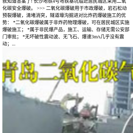
就知道答案了! 长沙地铁4号地铁基坑临近居民城区采用二氧
化碳安全爆破。 >>> 二氧化碳爆破用于市政爆破，岩石松动
预裂爆破，清堵消突，隧道壕沟掘进对比炸药爆破施工的优
势： *二氧化碳爆破属于非炸药物理爆破，可在居民城区实施
爆破施工； *属于非民爆产品，施工、运输、存储无需公安部
门审批； *无坏破性震动波、无飞石、爆速3m/s几乎没有震
动；...