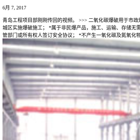
6月 7, 2017
青岛工程项目部刚刚传回的视频。 >>> 二氧化碳爆破用于
城区实施爆破施工； *属于非民爆产品，施工、运输、存储无需
管部门或所有权人签订安全协议； *不产生一氧化碳及氮氧化物等