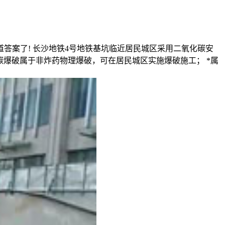
知道答案了! 长沙地铁4号地铁基坑临近居民城区采用二氧化碳安
碳爆破属于非炸药物理爆破，可在居民城区实施爆破施工； *属