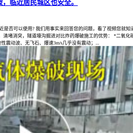
破，临近居民城区也安全。
区很近是否可以使用? 我们用事实来回答您的问题，看了视频您就
破，清堵消突，隧道壕沟掘进对比炸药爆破施工的优势： *二氧化
震动波、无飞石、爆速3m/s几乎没有震动；...