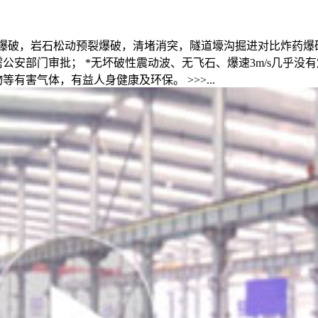
市政爆破，岩石松动预裂爆破，清堵消突，隧道壕沟掘进对比炸药爆
公安部门审批； *无坏破性震动波、无飞石、爆速3m/s几乎没
有害气体，有益人身健康及环保。 >>>...